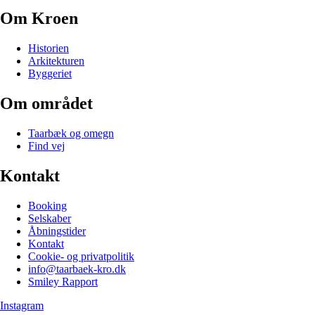
Om Kroen
Historien
Arkitekturen
Byggeriet
Om området
Taarbæk og omegn
Find vej
Kontakt
Booking
Selskaber
Åbningstider
Kontakt
Cookie- og privatpolitik
info@taarbaek-kro.dk
Smiley Rapport
Instagram