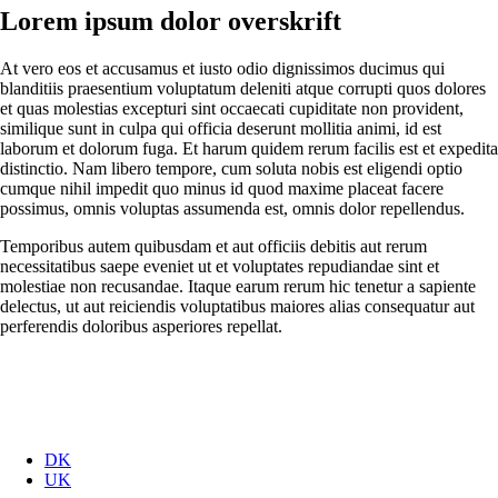
Lorem ipsum dolor overskrift
At vero eos et accusamus et iusto odio dignissimos ducimus qui
blanditiis praesentium voluptatum deleniti atque corrupti quos dolores
et quas molestias excepturi sint occaecati cupiditate non provident,
similique sunt in culpa qui officia deserunt mollitia animi, id est
laborum et dolorum fuga. Et harum quidem rerum facilis est et expedita
distinctio. Nam libero tempore, cum soluta nobis est eligendi optio
cumque nihil impedit quo minus id quod maxime placeat facere
possimus, omnis voluptas assumenda est, omnis dolor repellendus.
Temporibus autem quibusdam et aut officiis debitis aut rerum
necessitatibus saepe eveniet ut et voluptates repudiandae sint et
molestiae non recusandae. Itaque earum rerum hic tenetur a sapiente
delectus, ut aut reiciendis voluptatibus maiores alias consequatur aut
perferendis doloribus asperiores repellat.
DK
UK